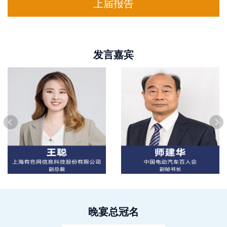
上届报告
发言嘉宾
晚宴总冠名